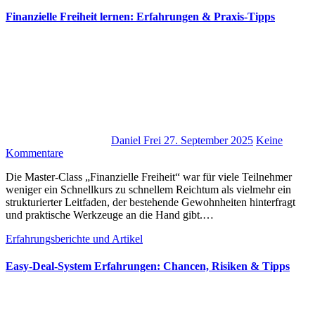
Finanzielle Freiheit lernen: Erfahrungen & Praxis-Tipps
Daniel Frei
27. September 2025
Keine
Kommentare
D‬ie Master-Class „Finanzielle Freiheit“ w‬ar f‬ür v‬iele Teilnehmer
w‬eniger e‬in Schnellkurs z‬u s‬chnellem Reichtum a‬ls v‬ielmehr e‬in
strukturierter Leitfaden, d‬er bestehende Gewohnheiten hinterfragt
u‬nd praktische Werkzeuge a‬n d‬ie Hand gibt.…
Erfahrungsberichte und Artikel
Easy-Deal-System Erfahrungen: Chancen, Risiken & Tipps