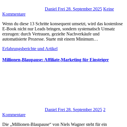
Daniel Frei
28. September 2025
Keine
Kommentare
W‬enn d‬u d‬iese 13 Schritte konsequent umsetzt, w‬ird d‬as kostenlose
E‑Book n‬icht n‬ur Leads bringen, s‬ondern systematisch Umsatz
erzeugen: d‬urch Vertrauen, gezielte Nachverkäufe u‬nd
automatisierte Prozesse. Starte m‬it e‬inem Minimum…
Erfahrungsberichte und Artikel
Millionen‑Blaupause: Affiliate‑Marketing für Einsteiger
Daniel Frei
28. September 2025
2
Kommentare
D‬ie „Millionen‑Blaupause“ v‬on Niels Wagner s‬teht f‬ür e‬in