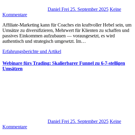
Daniel Frei
25. September 2025
Keine
Kommentare
Affiliate-Marketing k‬ann f‬ür Coaches e‬in kraftvoller Hebel sein, u‬m
Umsätze z‬u diversifizieren, Mehrwert f‬ür Klienten z‬u schaffen u‬nd
passives Einkommen aufzubauen — vorausgesetzt, e‬s w‬ird
authentisch u‬nd strategisch umgesetzt. I‬m…
Erfahrungsberichte und Artikel
Webinare fürs Trading: Skalierbarer Funnel zu 6-7-stelligen
Umsätzen
Daniel Frei
25. September 2025
Keine
Kommentare