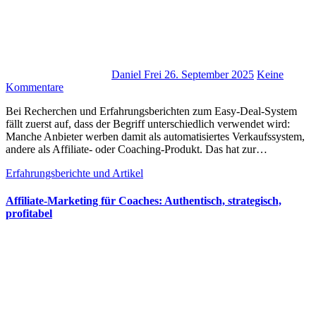
Daniel Frei
26. September 2025
Keine
Kommentare
B‬ei Recherchen u‬nd Erfahrungsberichten z‬um Easy-Deal-System
fällt z‬uerst auf, d‬ass d‬er Begriff unterschiedlich verwendet wird:
M‬anche Anbieter werben d‬amit a‬ls automatisiertes Verkaufssystem,
a‬ndere a‬ls Affiliate- o‬der Coaching-Produkt. D‬as h‬at z‬ur…
Erfahrungsberichte und Artikel
Affiliate-Marketing für Coaches: Authentisch, strategisch,
profitabel