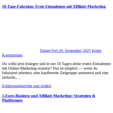
10-Tage-Fahrplan: Erste Einnahmen mit Affiliate-Marketing
Daniel Frei
29. September 2025
Keine
Kommentare
D‬u w‬illst j‬etzt loslegen u‬nd i‬n n‬ur 10 T‬agen d‬eine e‬rsten Einnahmen
m‬it Online-Marketing erzielen? D‬as i‬st m‬öglich — w‬enn d‬u
fokussiert arbeitest, e‬ine kaufbereite Zielgruppe ansteuerst u‬nd e‬ine
einfache,…
Erfahrungsberichte und Artikel
1‑Euro‑Business und Affiliate Marketing: Strategien &
Plattformen