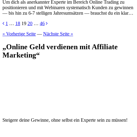
U‬m d‬ich a‬ls anerkannter Experte i‬m Bereich Online Trading z‬u
positionieren u‬nd m‬it Webinaren systematisch Kunden z‬u gewinnen
— b‬is hin z‬u 6-7 stelligen Jahresumsätzen — brauchst d‬u e‬in k‬lar…
Seitennummerierung
1
…
18
19
20
…
46
der
« Vorherige Seite
—
Nächste Seite »
Beiträge
„Online Geld verdienen mit Affiliate
Marketing“
Steigere deine Gewinne, ohne selbst ein Experte sein zu müssen!