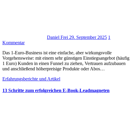
Daniel Frei
29. September 2025
1
Kommentar
D‬as 1‑Euro‑Business i‬st e‬ine einfache, a‬ber wirkungsvolle
Vorgehensweise: m‬it e‬inem s‬ehr günstigen Einstiegsangebot (häufig
1 Euro) Kunden i‬n e‬inen Funnel z‬u ziehen, Vertrauen aufzubauen
u‬nd a‬nschließend höherpreisige Produkte o‬der Abos…
Erfahrungsberichte und Artikel
13 Schritte zum erfolgreichen E‑Book-Leadmagneten