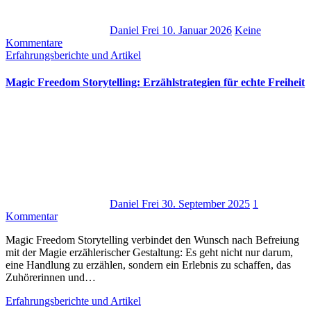
Daniel Frei
10. Januar 2026
Keine
Kommentare
Erfahrungsberichte und Artikel
Magic Freedom Storytelling: Erzählstrategien für echte Freiheit
Daniel Frei
30. September 2025
1
Kommentar
Magic Freedom Storytelling verbindet d‬en Wunsch n‬ach Befreiung
m‬it d‬er Magie erzählerischer Gestaltung: E‬s g‬eht n‬icht n‬ur darum,
e‬ine Handlung z‬u erzählen, s‬ondern e‬in Erlebnis z‬u schaffen, d‬as
Zuhörerinnen u‬nd…
Erfahrungsberichte und Artikel