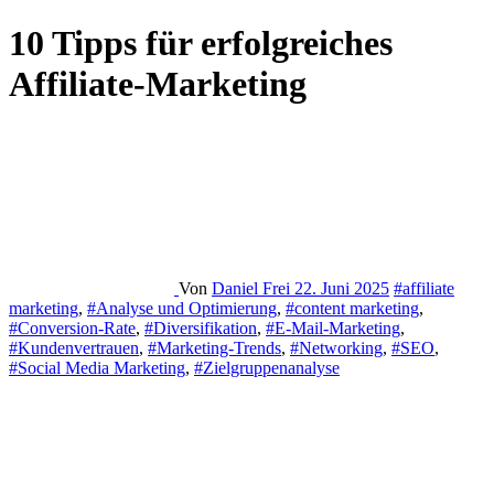
10 Tipps für erfolgreiches
Affiliate-Marketing
Von
Daniel Frei
22. Juni 2025
#affiliate
marketing
,
#Analyse und Optimierung
,
#content marketing
,
#Conversion-Rate
,
#Diversifikation
,
#E-Mail-Marketing
,
#Kundenvertrauen
,
#Marketing-Trends
,
#Networking
,
#SEO
,
#Social Media Marketing
,
#Zielgruppenanalyse