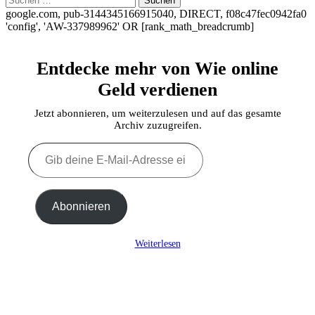
nach:
google.com, pub-3144345166915040, DIRECT, f08c47fec0942fa0
'config', 'AW-337989962'
OR [rank_math_breadcrumb]
Entdecke mehr von Wie online
Geld verdienen
Jetzt abonnieren, um weiterzulesen und auf das gesamte
Archiv zuzugreifen.
Gib
deine
E-
Mail-
Adresse
Abonnieren
ein ...
Weiterlesen