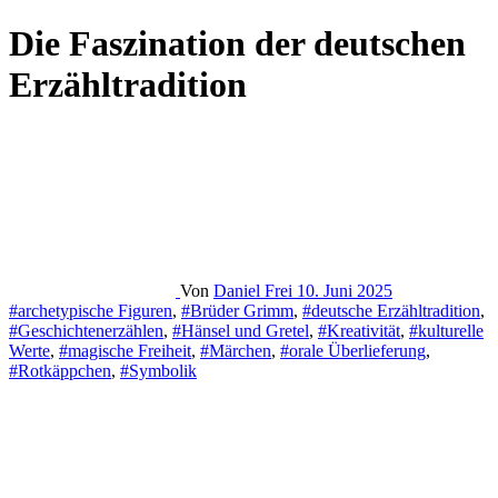
Die Faszination der deutschen
Erzähltradition
Von
Daniel Frei
10. Juni 2025
#archetypische Figuren
,
#Brüder Grimm
,
#deutsche Erzähltradition
,
#Geschichtenerzählen
,
#Hänsel und Gretel
,
#Kreativität
,
#kulturelle
Werte
,
#magische Freiheit
,
#Märchen
,
#orale Überlieferung
,
#Rotkäppchen
,
#Symbolik