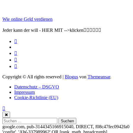
Wie online Geld verdienen
Jeder kann der will - HIER MIT -->klicken👇🏽👇🏽👇🏽
Copyright © All rights reserved
|
Blogus
von
Themeansar
.
Datenschutz – DSGVO
Impressum
Cookie-Richtlinie (EU)
Suchen
nach:
google.com, pub-3144345166915040, DIRECT, f08c47fec0942fa0
'config', 'AW-337989962'
OR [rank_math_breadcrumb]