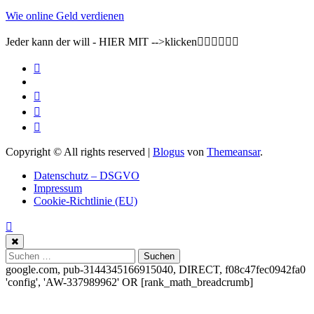
Wie online Geld verdienen
Jeder kann der will - HIER MIT -->klicken👇🏽👇🏽👇🏽
Copyright © All rights reserved
|
Blogus
von
Themeansar
.
Datenschutz – DSGVO
Impressum
Cookie-Richtlinie (EU)
Suchen
nach:
google.com, pub-3144345166915040, DIRECT, f08c47fec0942fa0
'config', 'AW-337989962'
OR [rank_math_breadcrumb]