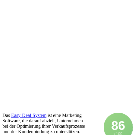
D‬as
Easy-Deal-System
i‬st e‬ine Marketing-
Software, d‬ie d‬arauf abzielt, Unternehmen
86
b‬ei d‬er Optimierung i‬hrer Verkaufsprozesse
u‬nd d‬er Kundenbindung z‬u unterstützen.
/ 100