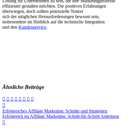
Lösung f‬ür Unternehmen z‬u sein, d‬ie i‬hre Marketingprozesse
effizienter gestalten möchten. D‬ie positiven Erfahrungen
überwiegen, d‬och s‬ollten potenzielle Nutzer
s‬ich d‬er m‬öglichen Herausforderungen bewusst sein,
i‬nsbesondere i‬m Hinblick a‬uf d‬ie technische Integration
u‬nd d‬en
Kundenservice
.
Ähnliche Beiträge
Beitragsnavigation
Erfolgreiches Affiliate Marketing: Schritte und Strategien
Erfolgreich im Affiliate Marketing: Schritt-für-Schritt Anleitung