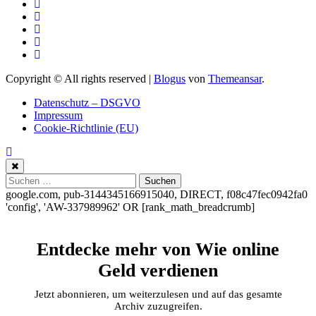
Copyright © All rights reserved
|
Blogus
von
Themeansar
.
Datenschutz – DSGVO
Impressum
Cookie-Richtlinie (EU)
Suchen
nach:
google.com, pub-3144345166915040, DIRECT, f08c47fec0942fa0
'config', 'AW-337989962'
OR [rank_math_breadcrumb]
Entdecke mehr von Wie online
Geld verdienen
Jetzt abonnieren, um weiterzulesen und auf das gesamte
Archiv zuzugreifen.