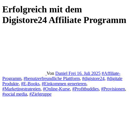
Erfolgreich mit dem
Digistore24 Affiliate Programm
Von
Daniel Frei
16. Juli 2025
#Affiliate-
Programm
,
#benutzerfreundliche Plattform
,
#digistore24
,
#digitale
Produkte
,
#E-Books
,
#Einkommen generieren
,
#Marketingstrategien
,
#Online-Kurse
,
#Profitbuddies
,
#Provisionen
,
#social media
,
#Zielgruppe