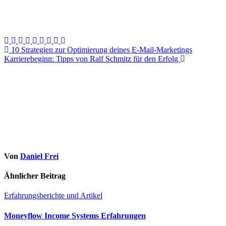
Beitragsnavigation
10 Strategien zur Optimierung deines E-Mail-Marketings
Karrierebeginn: Tipps von Ralf Schmitz für den Erfolg
Von
Daniel Frei
Ähnlicher Beitrag
Erfahrungsberichte und Artikel
Moneyflow Income Systems Erfahrungen