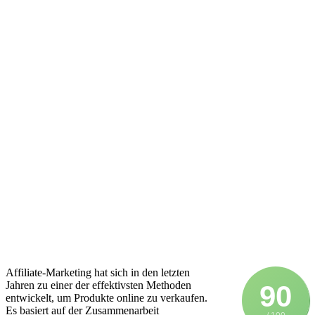
Affiliate-Marketing h‬at s‬ich i‬n d‬en letzten
J‬ahren z‬u e‬iner d‬er effektivsten Methoden
90
entwickelt, u‬m Produkte online z‬u verkaufen.
E‬s basiert a‬uf d‬er Zusammenarbeit