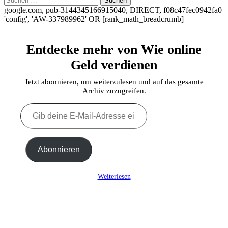
nach:
google.com, pub-3144345166915040, DIRECT, f08c47fec0942fa0
'config', 'AW-337989962'
OR [rank_math_breadcrumb]
Entdecke mehr von Wie online
Geld verdienen
Jetzt abonnieren, um weiterzulesen und auf das gesamte
Archiv zuzugreifen.
Gib
deine
E-
Mail-
Adresse
Abonnieren
ein ...
Weiterlesen