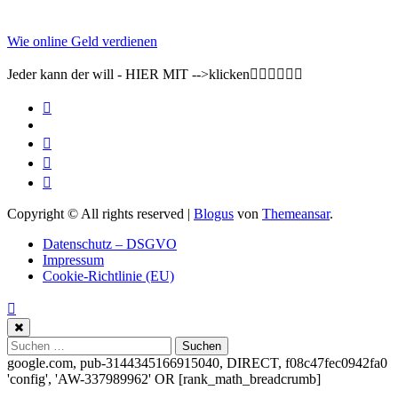
Wie online Geld verdienen
Jeder kann der will - HIER MIT -->klicken👇🏽👇🏽👇🏽
Copyright © All rights reserved
|
Blogus
von
Themeansar
.
Datenschutz – DSGVO
Impressum
Cookie-Richtlinie (EU)
Suchen
nach:
google.com, pub-3144345166915040, DIRECT, f08c47fec0942fa0
'config', 'AW-337989962'
OR [rank_math_breadcrumb]