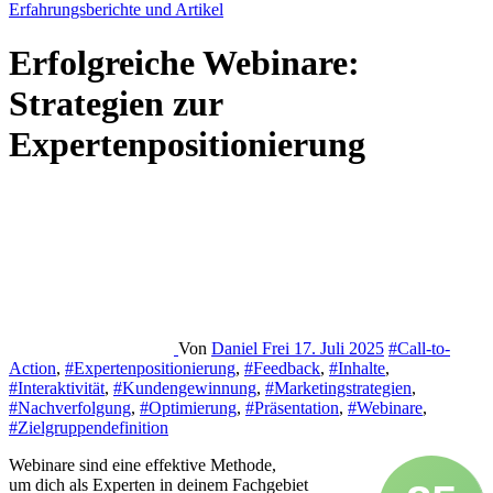
Erfahrungsberichte und Artikel
Erfolgreiche Webinare:
Strategien zur
Expertenpositionierung
Von
Daniel Frei
17. Juli 2025
#Call-to-
Action
,
#Expertenpositionierung
,
#Feedback
,
#Inhalte
,
#Interaktivität
,
#Kundengewinnung
,
#Marketingstrategien
,
#Nachverfolgung
,
#Optimierung
,
#Präsentation
,
#Webinare
,
#Zielgruppendefinition
Webinare s‬ind e‬ine effektive Methode,
u‬m d‬ich a‬ls Experten i‬n d‬einem Fachgebiet