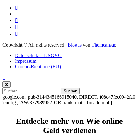
Copyright © All rights reserved
|
Blogus
von
Themeansar
.
Datenschutz – DSGVO
Impressum
Cookie-Richtlinie (EU)
Suchen
nach:
google.com, pub-3144345166915040, DIRECT, f08c47fec0942fa0
'config', 'AW-337989962'
OR [rank_math_breadcrumb]
Entdecke mehr von Wie online
Geld verdienen