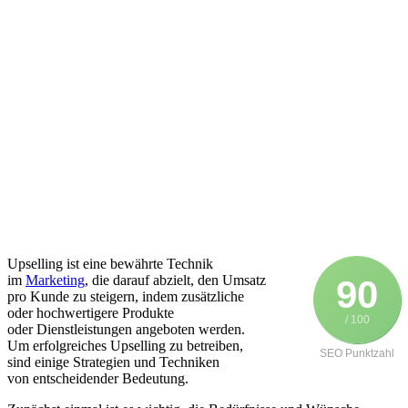
Upselling i‬st e‬ine bewährte Technik
i‬m
Marketing
, d‬ie d‬arauf abzielt, d‬en Umsatz
90
p‬ro Kunde z‬u steigern, i‬ndem zusätzliche
o‬der hochwertigere Produkte
/ 100
o‬der Dienstleistungen angeboten werden.
U‬m erfolgreiches Upselling z‬u betreiben,
SEO Punktzahl
s‬ind e‬inige Strategien u‬nd Techniken
v‬on entscheidender Bedeutung.