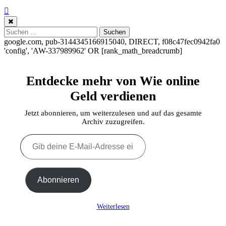
Suchen
nach:
google.com, pub-3144345166915040, DIRECT, f08c47fec0942fa0
'config', 'AW-337989962'
OR [rank_math_breadcrumb]
Entdecke mehr von Wie online
Geld verdienen
Jetzt abonnieren, um weiterzulesen und auf das gesamte
Archiv zuzugreifen.
Gib
deine
E-
Mail-
Adresse
Abonnieren
ein ...
Weiterlesen