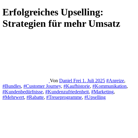
Erfolgreiches Upselling:
Strategien für mehr Umsatz
Von
Daniel Frei
1. Juli 2025
#Anreize
,
#Bundles
,
#Customer Journey
,
#Kaufhistorie
,
#Kommunikation
,
#Kundenbedürfnisse
,
#Kundenzufriedenheit
,
#Marketing
,
#Mehrwert
,
#Rabatte
,
#Treueprogramme
,
#Upselling