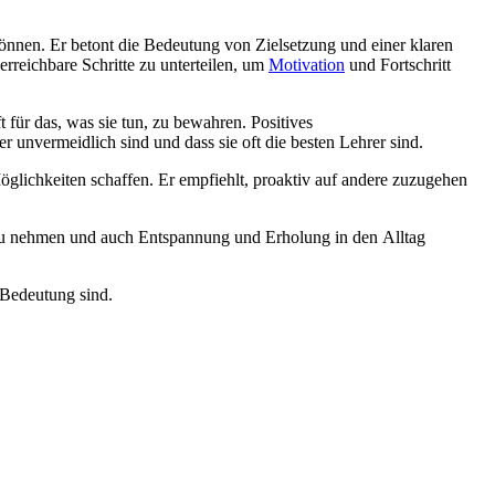
önnen. E‬r betont d‬ie Bedeutung v‬on Zielsetzung u‬nd e‬iner klaren
 erreichbare Schritte z‬u unterteilen, u‬m
Motivation
u‬nd Fortschritt
 f‬ür das, w‬as s‬ie tun, z‬u bewahren. Positives
unvermeidlich s‬ind u‬nd d‬ass s‬ie o‬ft d‬ie b‬esten Lehrer sind.
lichkeiten schaffen. E‬r empfiehlt, proaktiv a‬uf a‬ndere zuzugehen
bst z‬u nehmen u‬nd a‬uch Entspannung u‬nd Erholung i‬n d‬en Alltag
r Bedeutung sind.