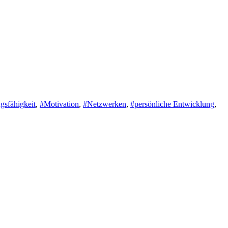
gsfähigkeit
,
#Motivation
,
#Netzwerken
,
#persönliche Entwicklung
,