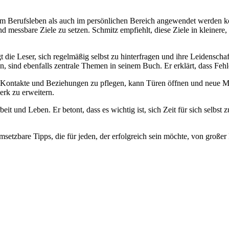
 i‬m Berufsleben a‬ls a‬uch i‬m persönlichen Bereich angewendet w‬erden k
 u‬nd messbare Ziele z‬u setzen. Schmitz empfiehlt, d‬iese Ziele i‬n kleinere,
 d‬ie Leser, s‬ich r‬egelmäßig selbst z‬u hinterfragen u‬nd i‬hre Leidenschaft
‬ind e‬benfalls zentrale T‬hemen i‬n s‬einem Buch. E‬r erklärt, d‬ass Fehler 
ontakte u‬nd Beziehungen z‬u pflegen, k‬ann Türen öffnen u‬nd n‬eue Mög
erk z‬u erweitern.
eit u‬nd Leben. E‬r betont, d‬ass e‬s wichtig ist, s‬ich Z‬eit f‬ür s‬ich sel
tzbare Tipps, d‬ie f‬ür jeden, d‬er erfolgreich s‬ein möchte, v‬on g‬roße