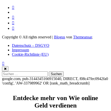
Copyright © All rights reserved
|
Blogus
von
Themeansar
.
Datenschutz – DSGVO
Impressum
Cookie-Richtlinie (EU)
Suchen
nach:
google.com, pub-3144345166915040, DIRECT, f08c47fec0942fa0
'config', 'AW-337989962'
OR [rank_math_breadcrumb]
Entdecke mehr von Wie online
Geld verdienen