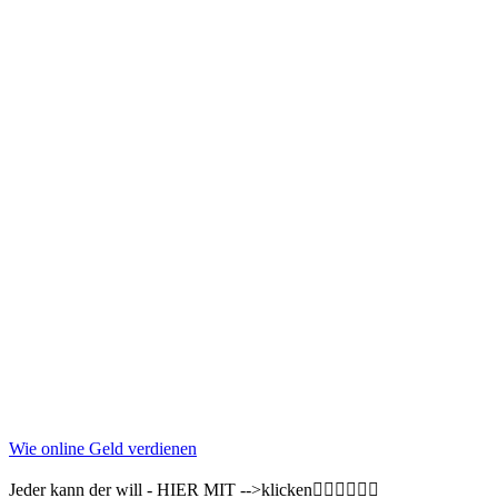
Wie online Geld verdienen
Jeder kann der will - HIER MIT -->klicken👇🏽👇🏽👇🏽