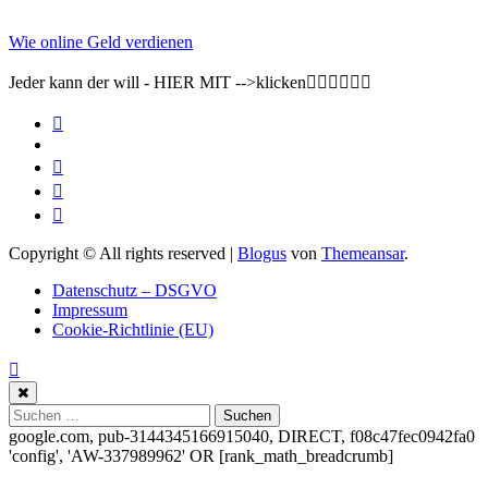
Wie online Geld verdienen
Jeder kann der will - HIER MIT -->klicken👇🏽👇🏽👇🏽
Copyright © All rights reserved
|
Blogus
von
Themeansar
.
Datenschutz – DSGVO
Impressum
Cookie-Richtlinie (EU)
Suchen
nach:
google.com, pub-3144345166915040, DIRECT, f08c47fec0942fa0
'config', 'AW-337989962'
OR [rank_math_breadcrumb]