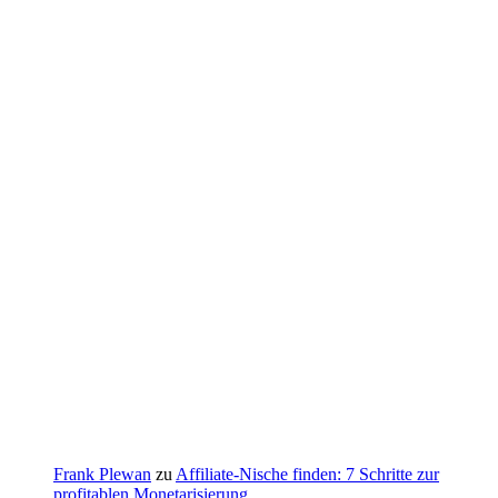
Frank Plewan
zu
Affiliate-Nische finden: 7 Schritte zur
profitablen Monetarisierung