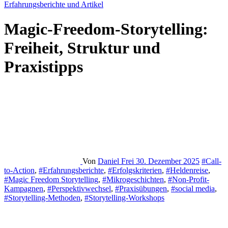
Erfahrungsberichte und Artikel
Magic-Freedom-Storytelling:
Freiheit, Struktur und
Praxistipps
Von
Daniel Frei
30. Dezember 2025
#Call-
to-Action
,
#Erfahrungsberichte
,
#Erfolgskriterien
,
#Heldenreise
,
#Magic Freedom Storytelling
,
#Mikrogeschichten
,
#Non-Profit-
Kampagnen
,
#Perspektivwechsel
,
#Praxisübungen
,
#social media
,
#Storytelling-Methoden
,
#Storytelling-Workshops