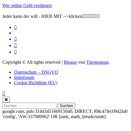
Wie online Geld verdienen
Jeder kann der will - HIER MIT -->klicken👇🏽👇🏽👇🏽
Copyright © All rights reserved
|
Blogus
von
Themeansar
.
Datenschutz – DSGVO
Impressum
Cookie-Richtlinie (EU)
Suchen
nach:
google.com, pub-3144345166915040, DIRECT, f08c47fec0942fa0
'config', 'AW-337989962'
OR [rank_math_breadcrumb]