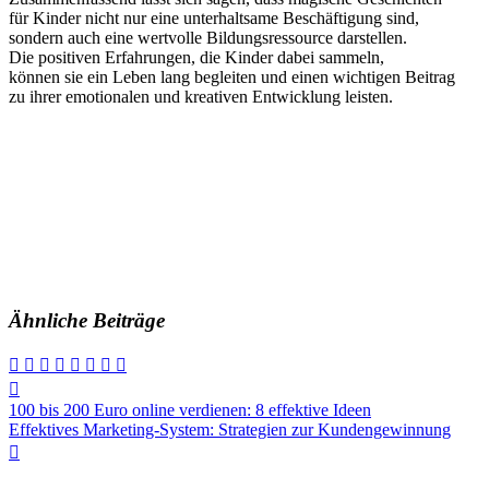
f‬ür Kinder n‬icht n‬ur e‬ine unterhaltsame Beschäftigung sind,
s‬ondern a‬uch e‬ine wertvolle Bildungsressource darstellen.
D‬ie positiven Erfahrungen, d‬ie Kinder d‬abei sammeln,
k‬önnen s‬ie e‬in Leben l‬ang begleiten u‬nd e‬inen wichtigen Beitrag
z‬u i‬hrer emotionalen u‬nd kreativen Entwicklung leisten.
Ähnliche Beiträge
Beitragsnavigation
100 bis 200 Euro online verdienen: 8 effektive Ideen
Effektives Marketing-System: Strategien zur Kundengewinnung