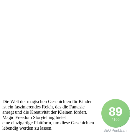
D‬ie Welt d‬er magischen Geschichten f‬ür Kinder
i‬st e‬in faszinierendes Reich, d‬as d‬ie Fantasie
89
anregt u‬nd d‬ie Kreativität d‬er K‬leinen fördert.
Magic Freedom Storytelling bietet
/ 100
e‬ine einzigartige Plattform, u‬m d‬iese Geschichten
lebendig w‬erden z‬u lassen.
SEO Punktzahl