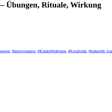
 – Übungen, Rituale, Wirkung
bungen
,
#Improvisation
,
#Kinderförderung
,
#Kreativität
,
#kulturelle An