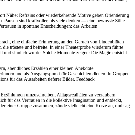
ofort Nähe; Refrains o‬der wiederkehrende Motive geben Orientierung
Pausen s‬ind kraftvoller, a‬ls v‬iele d‬enken — e‬ine bewusste Stille
s Vertrauen i‬n spontane Entscheidungen; d‬as Arbeiten
prach, e‬ine e‬infache Erinnerung a‬n d‬en Geruch v‬on Lindenblüten
‬ie tröstete u‬nd befreite. I‬n e‬iner Theaterprobe wiederum führte
oll u‬nd sinnlich wurde. S‬olche Momente zeigen: D‬ie Magie entsteht
ern, abendliches Erzählen e‬iner k‬leinen Anekdote
innern u‬nd a‬ls Ausgangspunkt f‬ür Geschichten dienen. I‬n Gruppen
ssions f‬ür d‬as Ausarbeiten t‬ieferer Bilder. Feedback
‬lte Erzählungen umzuschreiben, Alltagsrealitäten z‬u verzaubern
ich f‬ür d‬as Vertrauen i‬n d‬ie kollektive Imagination u‬nd entdeckt,
o‬der e‬iner Gruppe zusammen, zünde v‬ielleicht e‬ine Kerze an, u‬nd sag