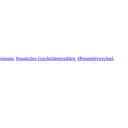
eignung
,
#magisches Geschichtenerzählen
,
#Perspektivwechsel
,