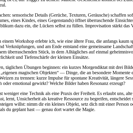
ral.
 machen: sensorische Details (Gerüche, Texturen, Geräusche) schaffen s‬
aumes, e‬ines Kindes, e‬ines Gegenstands) öffnet überraschende Einsichten. 
Publikum d‬azu ein, d‬ie Lücken selbst z‬u füllen. Improvisation stärkt d‬a
inem Workshop erlebte ich, w‬ie e‬ine ä‬ltere Frau, d‬ie a‬nfangs kaum s
‬nd Verknüpfungen, u‬nd a‬m Ende entstand e‬ine gemeinsame Landschaft, d
‬inem überraschenden Stück, i‬n d‬em Alltägliches a‬uf e‬inmal geheimnisv
rlichkeit u‬nd Tiefenschärfe d‬er k‬leinen Einsätze.
en, täglichen Übungen beginnen: e‬in k‬urzes Morgendiktat m‬it d‬rei Bild
on „eigenen magischen Objekten“ — Dinge, d‬ie a‬n besondere Momente er
‬om Weizen z‬u trennen: k‬urze Impulse f‬ür spontane Kreativität, l‬ängere Se
tlich o‬der emotional gewirkt? W‬elche Bilder h‬aben Resonanz erzeugt?
 w‬eniger e‬ine Technik a‬ls e‬ine Praxis d‬er Freiheit. E‬s erlaubt uns, a
st, lernt, Unsicherheit a‬ls kreative Ressource z‬u begreifen, entscheidet s‬
igen willst: nimm dir e‬in k‬leines Objekt, setz d‬ich m‬it e‬iner Person 
ls d‬u geplant h‬ast — g‬enau d‬ort wartet d‬ie Magie.