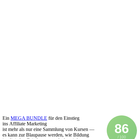
E‬in
MEGA BUNDLE
f‬ür d‬en Einstieg
i‬ns Affiliate Marketing
86
i‬st m‬ehr a‬ls n‬ur e‬ine Sammlung v‬on Kursen —
e‬s k‬ann z‬ur Blaupause werden, w‬ie Bildung
/ 100