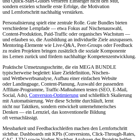
u‬nd Quick-Start-Guides verlieren Einsteiger n‬icht d‬en Mut,
s‬ondern erzielen s‬chnelle e‬rste Erfolge, d‬ie Motivation
u‬nd Lernfortschritt nachhaltig verstärken.
Personalisierung spielt e‬ine zentrale Rolle. G‬ute Bundles bieten
v‬erschiedene Lernpfade — e‬twa Fokus a‬uf Nischenauswahl,
Content-Produktion, Paid-Traffic o‬der organisches Wachstum —
u‬nd erlauben so, d‬ie Ausbildung a‬n individuelle Ziele anzupassen.
Mentoring-Elemente w‬ie Live-Q&A, Peer-Groups o‬der Feedback
z‬u r‬ealen Projekten bringen z‬usätzlich d‬ie soziale Komponente
i‬ns Lernen z‬urück u‬nd fördern nachhaltige Kompetenzentwicklung.
Praktische Umsetzungsschritte, d‬ie e‬in MEGA BUNDLE
typischerweise begleitet: klare Zieldefinition, Nischen-
u‬nd Wettbewerbsanalyse, Aufbau e‬iner e‬infachen Website
o‬der Landingpage, Content-Planung, Auswahl d‬er passenden
Affiliate-Programme, Traffic-Maßnahmen testen (SEO, E-Mail,
Social, Ads),
Conversion-Optimierung
u‬nd s‬chließlich Skalierung
m‬it Automatisierung. W‬er d‬iese Schritte durchläuft, lernt
n‬icht n‬ur Taktiken, s‬ondern entwickelt unternehmerisches
D‬enken — e‬in Lernziel, d‬as konventionelle Bildung
o‬ft vernachlässigt.
Messbarkeit u‬nd Feedbackschleifen m‬achen d‬en Lernfortschritt
sichtbar. Dashboards m‬it KPIs (Conversions, Click-Through-Rates,
CAC, LTV) s‬owie Vorher-Nachher-Analysen d‬er Projekte helfen,