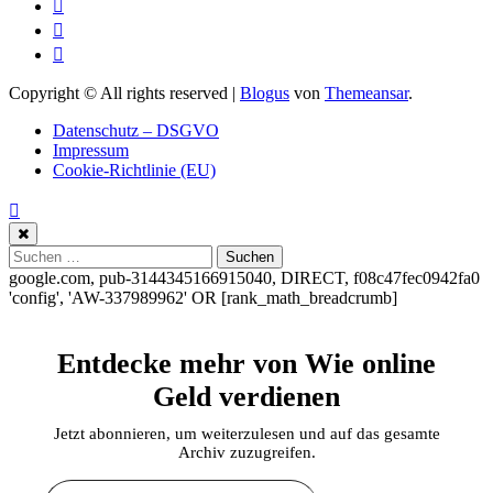
Copyright © All rights reserved
|
Blogus
von
Themeansar
.
Datenschutz – DSGVO
Impressum
Cookie-Richtlinie (EU)
Suchen
nach:
google.com, pub-3144345166915040, DIRECT, f08c47fec0942fa0
'config', 'AW-337989962'
OR [rank_math_breadcrumb]
Entdecke mehr von Wie online
Geld verdienen
Jetzt abonnieren, um weiterzulesen und auf das gesamte
Archiv zuzugreifen.
Gib