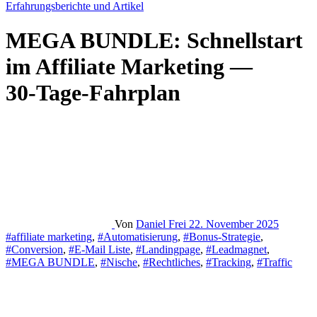
Erfahrungsberichte und Artikel
MEGA BUNDLE: Schnellstart
im Affiliate Marketing —
30‑Tage-Fahrplan
Von
Daniel Frei
22. November 2025
#affiliate marketing
,
#Automatisierung
,
#Bonus-Strategie
,
#Conversion
,
#E-Mail Liste
,
#Landingpage
,
#Leadmagnet
,
#MEGA BUNDLE
,
#Nische
,
#Rechtliches
,
#Tracking
,
#Traffic