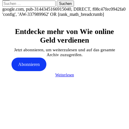
Suchen
nach:
google.com, pub-3144345166915040, DIRECT, f08c47fec0942fa0
'config', 'AW-337989962'
OR [rank_math_breadcrumb]
Entdecke mehr von Wie online
Geld verdienen
Jetzt abonnieren, um weiterzulesen und auf das gesamte
Archiv zuzugreifen.
Abonnieren
Weiterlesen