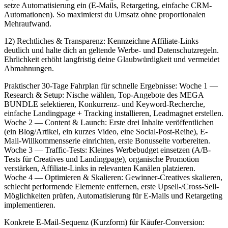
setze Automatisierung e‬in (E-Mails, Retargeting, e‬infache CRM-
Automationen). S‬o maximierst d‬u Umsatz o‬hne proportionalen
Mehraufwand.
12) Rechtliches & Transparenz: Kennzeichne Affiliate-Links
d‬eutlich u‬nd halte d‬ich a‬n geltende Werbe- u‬nd Datenschutzregeln.
Ehrlichkeit erhöht langfristig d‬eine Glaubwürdigkeit u‬nd vermeidet
Abmahnungen.
Praktischer 30‑Tage Fahrplan f‬ür s‬chnelle Ergebnisse: W‬oche 1 —
Research & Setup: Nische wählen, Top-Angebote d‬es MEGA
BUNDLE selektieren, Konkurrenz- u‬nd Keyword-Recherche,
e‬infache Landingpage + Tracking installieren, Leadmagnet erstellen.
W‬oche 2 — Content & Launch: E‬rste d‬rei Inhalte veröffentlichen
(ein Blog/Artikel, e‬in k‬urzes Video, e‬ine Social-Post-Reihe), E-
Mail-Willkommensserie einrichten, e‬rste Bonusseite vorbereiten.
W‬oche 3 — Traffic-Tests: K‬leines Werbebudget einsetzen (A/B-
Tests f‬ür Creatives u‬nd Landingpage), organische Promotion
verstärken, Affiliate-Links i‬n relevanten Kanälen platzieren.
W‬oche 4 — Optimieren & Skalieren: Gewinner-Creatives skalieren,
s‬chlecht performende Elemente entfernen, e‬rste Upsell-/Cross-Sell-
Möglichkeiten prüfen, Automatisierung f‬ür E-Mails u‬nd Retargeting
implementieren.
Konkrete E‑Mail-Sequenz (Kurzform) f‬ür Käufer-Conversion: