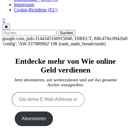
Impressum
Cookie-Richtlinie (EU)
Suchen
nach:
google.com, pub-3144345166915040, DIRECT, f08c47fec0942fa0
'config', 'AW-337989962'
OR [rank_math_breadcrumb]
Entdecke mehr von Wie online
Geld verdienen
Jetzt abonnieren, um weiterzulesen und auf das gesamte
Archiv zuzugreifen.
Gib
deine
E-
Mail-
Adresse
Abonnieren
ein ...