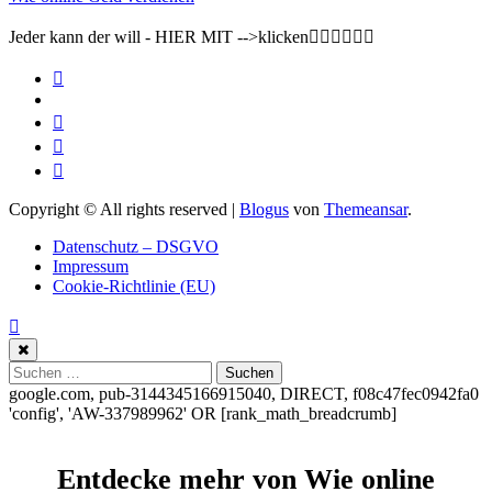
Jeder kann der will - HIER MIT -->klicken👇🏽👇🏽👇🏽
Copyright © All rights reserved
|
Blogus
von
Themeansar
.
Datenschutz – DSGVO
Impressum
Cookie-Richtlinie (EU)
Suchen
nach:
google.com, pub-3144345166915040, DIRECT, f08c47fec0942fa0
'config', 'AW-337989962'
OR [rank_math_breadcrumb]
Entdecke mehr von Wie online