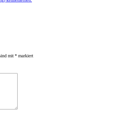
ng) kennenlernen.
sind mit
*
markiert