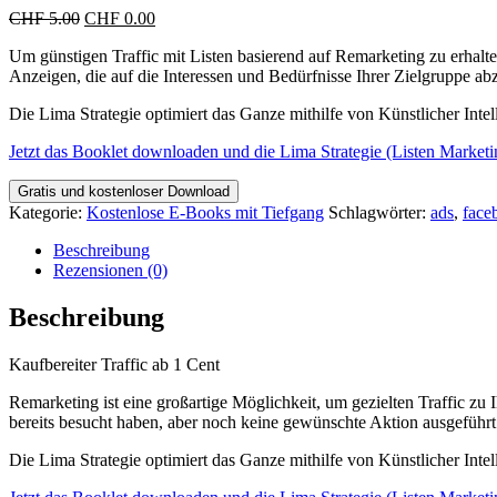
Ursprünglicher
Aktueller
CHF
5.00
CHF
0.00
Preis
Preis
Um günstigen Traffic mit Listen basierend auf Remarketing zu erhalten
war:
ist:
Anzeigen, die auf die Interessen und Bedürfnisse Ihrer Zielgruppe a
CHF 5.00
CHF 0.00.
Die Lima Strategie optimiert das Ganze mithilfe von Künstlicher Intel
Jetzt das Booklet downloaden und die Lima Strategie (Listen Marketi
Gratis und kostenloser Download
Kategorie:
Kostenlose E-Books mit Tiefgang
Schlagwörter:
ads
,
face
Beschreibung
Rezensionen (0)
Beschreibung
Kaufbereiter Traffic ab 1 Cent
Remarketing ist eine großartige Möglichkeit, um gezielten Traffic z
bereits besucht haben, aber noch keine gewünschte Aktion ausgeführt
Die Lima Strategie optimiert das Ganze mithilfe von Künstlicher Intel