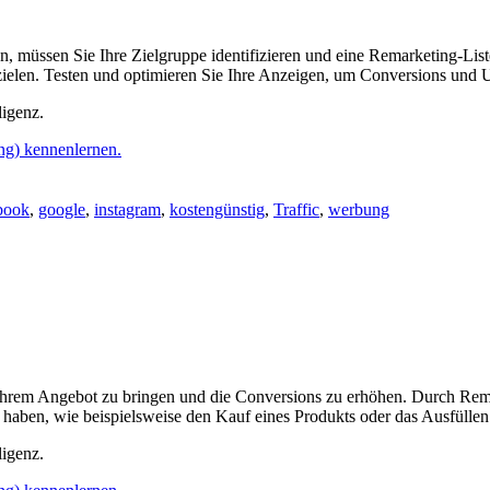
, müssen Sie Ihre Zielgruppe identifizieren und eine Remarketing-Liste 
bzielen. Testen und optimieren Sie Ihre Anzeigen, um Conversions und
ligenz.
ng) kennenlernen.
book
,
google
,
instagram
,
kostengünstig
,
Traffic
,
werbung
u Ihrem Angebot zu bringen und die Conversions zu erhöhen. Durch Rem
 haben, wie beispielsweise den Kauf eines Produkts oder das Ausfüllen
ligenz.