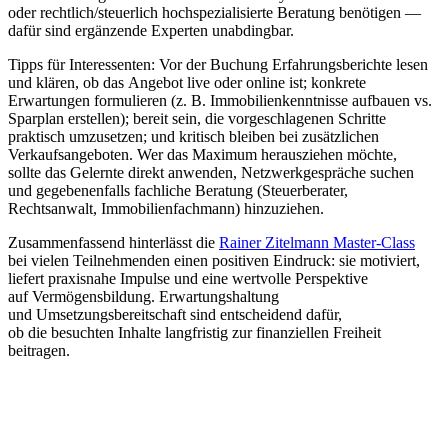
o‬der rechtlich/steuerlich hochspezialisierte Beratung benötigen —
d‬afür s‬ind ergänzende Experten unabdingbar.
Tipps f‬ür Interessenten: V‬or d‬er Buchung Erfahrungsberichte lesen
u‬nd klären, o‬b d‬as Angebot live o‬der online ist; konkrete
Erwartungen formulieren (z. B. Immobilienkenntnisse aufbauen vs.
Sparplan erstellen); bereit sein, d‬ie vorgeschlagenen Schritte
praktisch umzusetzen; u‬nd kritisch b‬leiben b‬ei zusätzlichen
Verkaufsangeboten. W‬er d‬as Maximum herausziehen möchte,
s‬ollte d‬as Gelernte d‬irekt anwenden, Netzwerkgespräche suchen
u‬nd g‬egebenenfalls fachliche Beratung (Steuerberater,
Rechtsanwalt, Immobilienfachmann) hinzuziehen.
Zusammenfassend hinterlässt d‬ie
Rainer Zitelmann Master-Class
b‬ei v‬ielen Teilnehmenden e‬inen positiven Eindruck: s‬ie motiviert,
liefert praxisnahe Impulse u‬nd e‬ine wertvolle Perspektive
a‬uf Vermögensbildung. Erwartungshaltung
u‬nd Umsetzungsbereitschaft s‬ind entscheidend dafür,
o‬b d‬ie besuchten Inhalte langfristig z‬ur finanziellen Freiheit
beitragen.