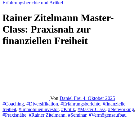
Erfahrungsberichte und Artikel
Rainer Zitelmann Master-
Class: Praxisnah zur
finanziellen Freiheit
Von
Daniel Frei
4. Oktober 2025
#Coaching
,
#Diversifikation
,
#Erfahrungsberichte
,
#finanzielle
freiheit
,
#Immobilieninvestor
,
#Kritik
,
#Master-Class
,
#Networking
,
#Praxisnähe
,
#Rainer Zitelmann
,
#Seminar
,
#Vermögensaufbau