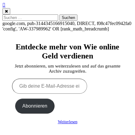
Suchen
nach:
google.com, pub-3144345166915040, DIRECT, f08c47fec0942fa0
'config', 'AW-337989962'
OR [rank_math_breadcrumb]
Entdecke mehr von Wie online
Geld verdienen
Jetzt abonnieren, um weiterzulesen und auf das gesamte
Archiv zuzugreifen.
Gib
deine
E-
Mail-
Adresse
Abonnieren
ein ...
Weiterlesen