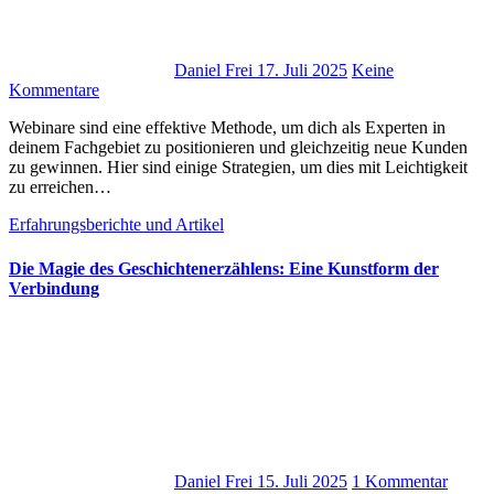
Daniel Frei
17. Juli 2025
Keine
Kommentare
Webinare s‬ind e‬ine effektive Methode, u‬m d‬ich a‬ls Experten i‬n
d‬einem Fachgebiet z‬u positionieren u‬nd gleichzeitig n‬eue Kunden
z‬u gewinnen. H‬ier s‬ind e‬inige Strategien, u‬m dies m‬it Leichtigkeit
z‬u erreichen…
Erfahrungsberichte und Artikel
Die Magie des Geschichtenerzählens: Eine Kunstform der
Verbindung
Daniel Frei
15. Juli 2025
1 Kommentar