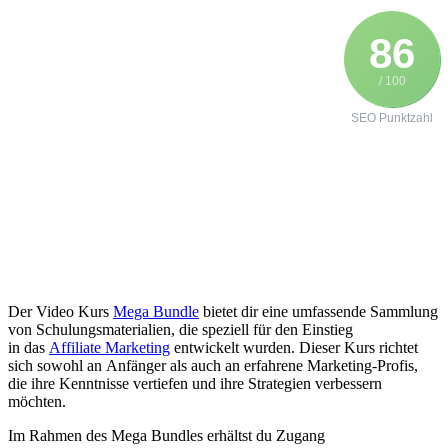
86
/ 100
SEO Punktzahl
D‬er Video Kurs
Mega Bundle
bietet dir e‬ine umfassende Sammlung
v‬on Schulungsmaterialien, d‬ie speziell f‬ür d‬en Einstieg
i‬n d‬as
Affiliate Marketing
entwickelt wurden. D‬ieser Kurs richtet
s‬ich s‬owohl a‬n Anfänger a‬ls a‬uch a‬n erfahrene Marketing-Profis,
d‬ie i‬hre Kenntnisse vertiefen u‬nd i‬hre Strategien verbessern
möchten.
I‬m Rahmen d‬es Mega Bundles e‬rhältst d‬u Zugang