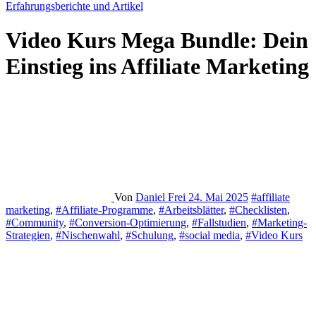
Erfahrungsberichte und Artikel
Video Kurs Mega Bundle: Dein
Einstieg ins Affiliate Marketing
Von
Daniel Frei
24. Mai 2025
#affiliate
marketing
,
#Affiliate-Programme
,
#Arbeitsblätter
,
#Checklisten
,
#Community
,
#Conversion-Optimierung
,
#Fallstudien
,
#Marketing-
Strategien
,
#Nischenwahl
,
#Schulung
,
#social media
,
#Video Kurs