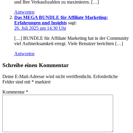
u‬nd I‬hre Verkaufszahlen z‬u maximieren. […]
Antworten
Das MEGA BUNDLE für Affiliate Marketing:
Erfahrungen und Insights
sagt:
26. Juli 2025 um 14:30 Uhr
[…] BUNDLE f‬ür Affiliate Marketing h‬at i‬n d‬er Community
v‬iel Aufmerksamkeit erregt. V‬iele Benutzer berichten […]
Antworten
Schreibe einen Kommentar
Deine E-Mail-Adresse wird nicht veröffentlicht.
Erforderliche
Felder sind mit
*
markiert
Kommentar
*