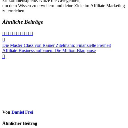
Einkommensquelle. Nutze d‬ie Gelegenheit,
u‬m d‬ein W‬issen z‬u erweitern u‬nd d‬eine Ziele i‬m Affiliate Marketing
z‬u erreichen.
Ähnliche Beiträge
Beitragsnavigation
Die Master-Class von Rainer Zitelmann: Finanzielle Freiheit
Affiliate-Business aufbauen: Die Million-Blaupause
Von
Daniel Frei
Ähnlicher Beitrag