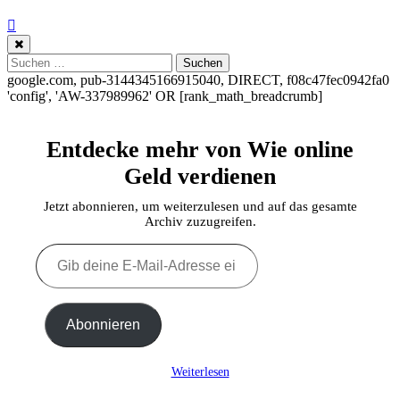
Suchen
nach:
google.com, pub-3144345166915040, DIRECT, f08c47fec0942fa0
'config', 'AW-337989962'
OR [rank_math_breadcrumb]
Entdecke mehr von Wie online
Geld verdienen
Jetzt abonnieren, um weiterzulesen und auf das gesamte
Archiv zuzugreifen.
Gib
deine
E-
Mail-
Adresse
Abonnieren
ein ...
Weiterlesen