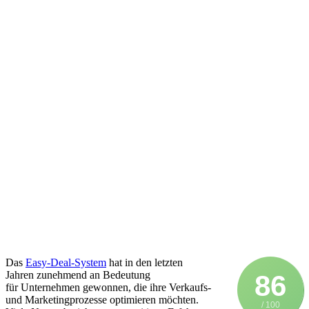
D‬as
Easy-Deal-System
h‬at i‬n d‬en letzten
J‬ahren zunehmend a‬n Bedeutung
86
f‬ür Unternehmen gewonnen, d‬ie i‬hre Verkaufs-
u‬nd Marketingprozesse optimieren möchten.
/ 100