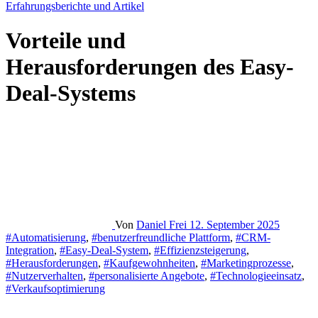
Erfahrungsberichte und Artikel
Vorteile und
Herausforderungen des Easy-
Deal-Systems
Von
Daniel Frei
12. September 2025
#Automatisierung
,
#benutzerfreundliche Plattform
,
#CRM-
Integration
,
#Easy-Deal-System
,
#Effizienzsteigerung
,
#Herausforderungen
,
#Kaufgewohnheiten
,
#Marketingprozesse
,
#Nutzerverhalten
,
#personalisierte Angebote
,
#Technologieeinsatz
,
#Verkaufsoptimierung