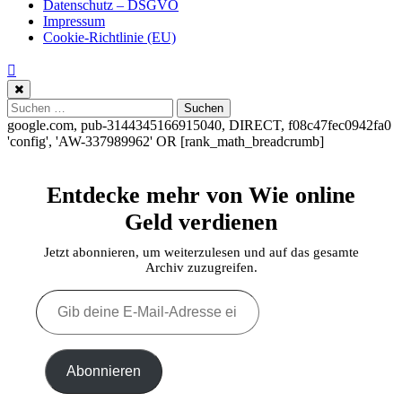
Datenschutz – DSGVO
Impressum
Cookie-Richtlinie (EU)
Suchen
nach:
google.com, pub-3144345166915040, DIRECT, f08c47fec0942fa0
'config', 'AW-337989962'
OR [rank_math_breadcrumb]
Entdecke mehr von Wie online
Geld verdienen
Jetzt abonnieren, um weiterzulesen und auf das gesamte
Archiv zuzugreifen.
Gib
deine
E-
Mail-
Adresse
Abonnieren
ein ...