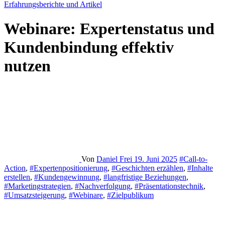
Erfahrungsberichte und Artikel
Webinare: Expertenstatus und
Kundenbindung effektiv
nutzen
Von
Daniel Frei
19. Juni 2025
#Call-to-
Action
,
#Expertenpositionierung
,
#Geschichten erzählen
,
#Inhalte
erstellen
,
#Kundengewinnung
,
#langfristige Beziehungen
,
#Marketingstrategien
,
#Nachverfolgung
,
#Präsentationstechnik
,
#Umsatzsteigerung
,
#Webinare
,
#Zielpublikum