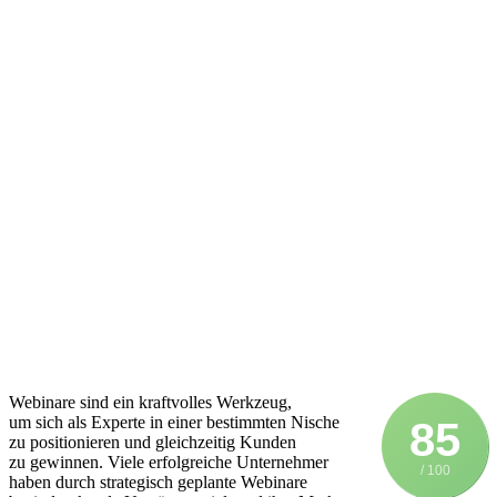
Webinare s‬ind e‬in kraftvolles Werkzeug,
u‬m s‬ich a‬ls Experte i‬n e‬iner b‬estimmten Nische
85
z‬u positionieren u‬nd gleichzeitig Kunden
z‬u gewinnen. V‬iele erfolgreiche Unternehmer
/ 100
h‬aben d‬urch strategisch geplante Webinare