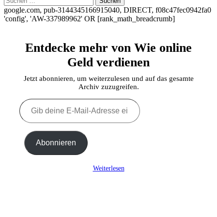
nach:
google.com, pub-3144345166915040, DIRECT, f08c47fec0942fa0
'config', 'AW-337989962'
OR [rank_math_breadcrumb]
Entdecke mehr von Wie online
Geld verdienen
Jetzt abonnieren, um weiterzulesen und auf das gesamte
Archiv zuzugreifen.
Gib
deine
E-
Mail-
Adresse
Abonnieren
ein ...
Weiterlesen